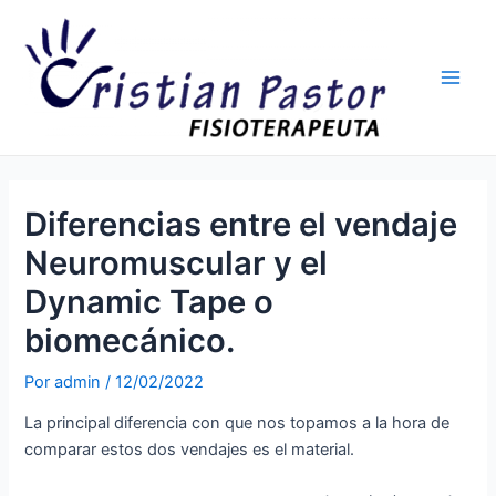
Ir
Navegación
Main
al
de
Men
contenido
entradas
Diferencias entre el vendaje
Neuromuscular y el
Dynamic Tape o
biomecánico.
Por
admin
/
12/02/2022
La principal diferencia con que nos topamos a la hora de
comparar estos dos vendajes es el material.